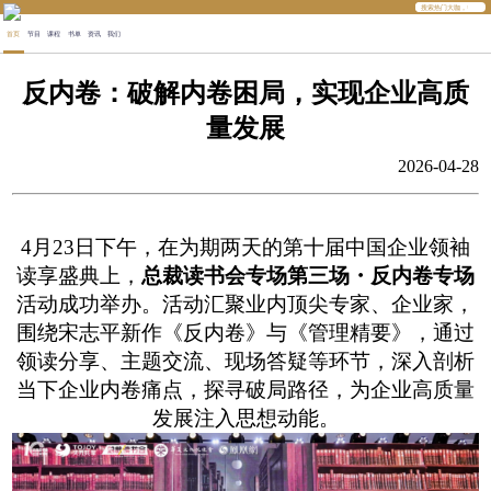
首页
节目
课程
书单
资讯
我们
反内卷：破解内卷困局，实现企业高质
量发展
2026-04-28
4月23日下午，在为期两天的第十届中国企业领袖
读享盛典上，
总裁读书会专场第三场・反内卷专场
活动
成功举办。活动汇聚业内顶尖专家、企业家，
围绕宋志平新作《反内卷》与《管理精要》，通过
领读分享、主题交流、现场答疑等环节，深入剖析
当下企业内卷痛点，探寻破局路径，为企业高质量
发展注入思想动能。