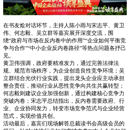
在书友烩对话环节，主持人陈小雨与宋志平、黄卫
伟、何志毅、吴立群等嘉宾展开深度交流，围
绕
“政府与市场在反内卷中的作用”“企业如何平衡竞
争与合作”“中小企业反内卷路径”等热点问题各抒己
见。
黄卫伟强调，政府要精准发力，通过完善法律法
规、规范市场秩序，为企业创造良性竞争环境；吴
立群结合光伏行业实践，提出龙头企业应主动承担
整合责任，推动行业从恶性竞争向共生共赢转型；
何志毅则建议企业加强创新，通过构建核心竞争力
突破内卷；宋志平总结指出，反内卷需要政府、行
业、企业协同发力，转变市场竞争范式与企业经营
范式，实现价值共创。
活动最后，嘉宾们现场解答总裁读书会高级会员的