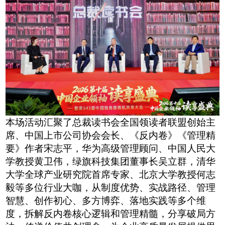
本
场
活动汇聚了
总裁读书会全国领读者联盟创始主
席、
中国上市公司协会会长、《反内卷》《管理精
要》作者
宋志平，
华为高级管理顾问、中国人民大
学教授
黄卫伟，
绿旗科技集团董事长
吴立群，
清华
大学全球产业研究院首席专家、北京大学教授
何志
毅
等多位行业大咖，
从制度优势、实战路径、管理
智慧、创作初心、多方博弈、落地实践等多个维
度，拆解反内卷核心逻辑和管理精髓，分享破局方