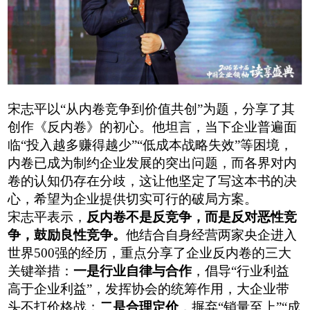
宋志平
以
“
从内卷竞争到价值共创
”为
题，分享了
其
创作《反内卷》的初心。他坦言，当下企业普遍面
临
“投入越多赚得越少”“低成本战略失效”等困境，
内卷已成为制约企业发展的突出问题，而各界对内
卷的认知仍存在分歧，这让他坚定了写
这本书
的决
心，希望为企业提供切实可行的破局方案。
宋志平
表示，
反内卷不是反竞争，而是反对恶性竞
争，鼓励良性竞争。
他结合自身经营两家央企进入
世界
500强的经历，
重点分享了
企业反内卷的三大
关键举措：
一是行业自律与合作
，倡导
“行业利益
高于企业利益”，发挥协会的统筹作用，大企业带
头不打价格战；
二是合理定价
，摒弃
“销量至上”“成