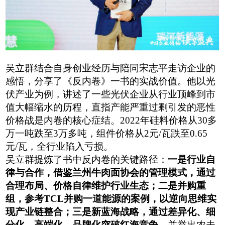
吴立群结合自身创业经历与陪同宋志平走访企业的
感悟，分享了《反内卷》一书的实战价值。他以光
伏产业为例，
讲述了一些光伏企业从行业顶峰到市
值大幅缩水的历程
，
直指产能严重过剩引发的恶性
价格战是内卷的核心症结
。
2022年硅料价格从30多
万一吨跌至3万多吨，组件价格从2元/瓦跌至0.65
元/瓦，全行业陷入亏损。
吴立群提炼了书中反内卷的关键路径：
一是行业自
律与合作，借鉴兰州牛肉面协会的管理模式，通过
合理布局、价格自律维护行业生态；二是并购重
组，参考
TCL并购一道能源的案例，以逆向思维实
现产业链整合；三是新蓝海战略，通过差异化、细
分化、高端化、品牌化突破红海竞争，
并举出农夫