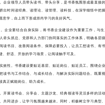
。企业领导人员带头读书、带头分享，是书香氛围形成最直接
挤出时间读经典、读理论、读管理、读科技，在深学细悟中把
愿意学，自上而下形成崇尚学习的良好风气。
础。企业要结合自身实际，将书香企业建设作为重要工作，与生
人牵头抓总、党群和人力部门协同落实的工作体系，明确各层
阅读书目、改善阅读条件、保障必要投入，让员工想读书、有
捷、舒适、开放的学习场景，让阅读触手可及。
实效性。书香建设要贴近基层、贴近岗位、贴近员工。围绕企
把读书与工作结合、与成长结合、与解决实际问题结合。既重
读真正赋能岗位、助力成长。
。开展读书会、分享会、主题沙龙、经典领读等灵活多样的活
、共同进步，让学习氛围越来越浓。同时，积极树立学习典型