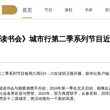
首页
节目
课程
书单
资
读书会》城市行第二季系列节目
第二季
系列节目每周六周日
9：25在
深圳卫视开播
，
新华社客户端
裁读书会与摘要酒携手共创，
年第一季在北京启动，相继走
2024
社会各界欢迎与赞誉。
年，双方再度联手，从春至秋，历经
2025
西安十二座城市，将活动推向一个新的高度。