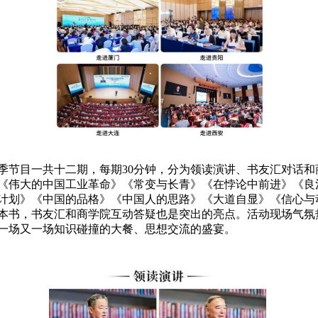
季
节目一共十
二
期，每期
30分钟，分为领读演讲、书友汇对话
《
伟大的中国工业革命
》《
常变与长青
》《
在悖论中前进
》《
良
计划
》《
中国的品格
》《
中国人的思路
》《
大道自显
》《
信心与
本书
，
书友
汇
和商学院互动答疑也是突出的亮点。
活动
现场气氛
一场又一场知识碰撞的大餐、思想交流的盛宴。