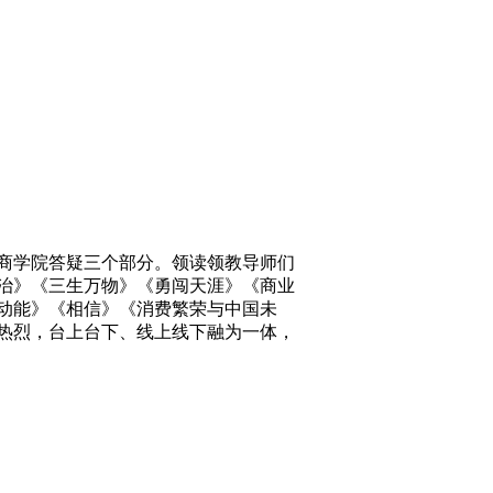
和商学院答疑三个部分。领读领教导师们
治
》《
三生万物
》《
勇闯天涯
》《
商业
动能
》《
相信
》《
消费繁荣与中国未
热烈，台上台下、线上线下融为一体，