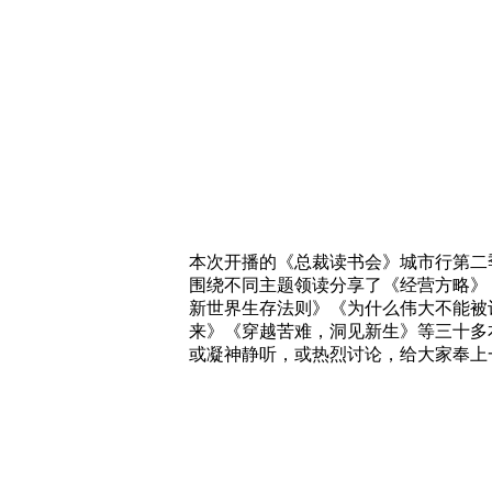
本次开播的《总裁读书会》
城市行第二
围绕不同主题
领读
分享了
《
经营方略
》
新世界生存法则
》《
为什么伟大不能被
来
》《
穿越苦难，洞见新生
》
等
三
十多
或凝神静听，或热烈讨论，给大家
奉上