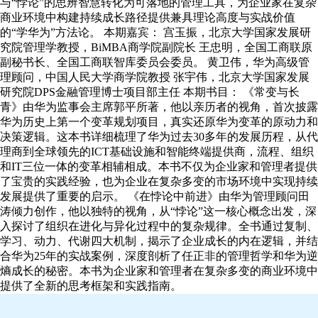
与“悖论”的思辨智慧转化为可落地的管理工具，为企业家在复杂
商业环境中构建持续成长路径提供兼具理论高度与实战价值
的“学华为”方法论。 本期嘉宾： 宫玉振，北京大学国家发展研
究院管理学教授，BiMBA商学院副院长 王忠明，全国工商联原
副秘书长、全国工商联智库委员会委员。 黄卫伟，华为高级管
理顾问，中国人民大学商学院教授 张宇伟，北京大学国家发展
研究院DPS金融管理博士项目部主任 本期书目： 《常变与长
青》由华为监事会主席郭平所著，他以亲历者的视角，首次披露
华为历史上第一个变革规划项目，真实还原华为变革的原动力和
决策逻辑。这本书详细梳理了华为过去30多年的发展历程，从代
理商到全球领先的ICT基础设施和智能终端提供商，流程、组织
和IT三位一体的变革相辅相成。本书不仅为企业家和管理者提供
了宝贵的实践经验，也为企业在复杂多变的市场环境中实现持续
发展提供了重要的启示。 《在悖论中前进》由华为管理顾问田
涛倾力创作，他以独特的视角，从“悖论”这一核心概念出发，深
入探讨了组织在进化与异化过程中的复杂规律。全书通过复制、
学习、动力、代谢四大机制，揭示了企业成长的内在逻辑，并结
合华为25年的实战案例，深度剖析了任正非的管理哲学和华为逆
熵成长的秘密。本书为企业家和管理者在复杂多变的商业环境中
提供了全新的思考框架和实践指南。