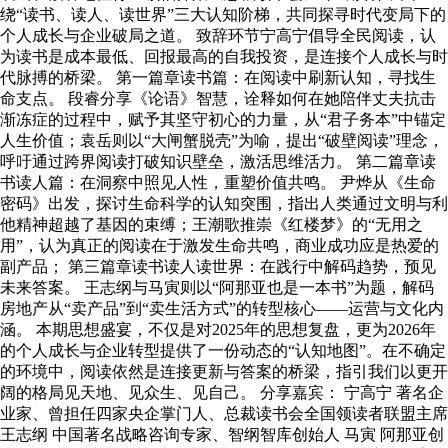
绕“读书、读人、读世界”三大认知阶梯，共同探寻时代变局下的
个人成长与企业破局之道。 致辞环节宁高宁倡导全民阅读，认
为读书是成本最低、回报最高的自我投资，是连接个人成长与时
代脉搏的桥梁。 第一篇章读书篇：在阅读中刷新认知，寻找生
命支点。 段睿分享《论语》智慧，诠释如何在她陪伴丈夫抗击
渐冻症的过程中，赋予其坚守初心的力量，从“君子务本”中锚定
人生价值；袁岳则以“大闸蟹脱壳”为喻，提出“破壁阅读”理念，
呼吁通过跨界阅读打破知识壁垒，激活思维活力。 第二篇章读
书读人篇：在洞察中照见人性，重塑价值共鸣。 尹烨从《生命
密码》出发，探讨生命科学的认知突围，指出人类通过文明与利
他精神超越了基因的束缚；王潮歌推崇《红楼梦》的“无用之
用”，认为真正的阅读在于激发生命共鸣，商业成功应是热爱的
副产品； 第三篇章读书读人读世界：在践行中解码趋势，预见
未来答案。 王志纲与马寅则以“阿那亚也是一本书”为题，解码
房地产从“卖产品”到“卖生活方式”的转型核心——运营与文化内
涵。 本期思想盛宴，不仅是对2025年的思想复盘，更为2026年
的个人成长与企业转型提供了一份动态的“认知地图”。在不确定
的环境中，阅读依然是连接更新与答案的桥梁，指引我们以更开
阔的格局见天地、见众生、见自己。 分享嘉宾： 宁高宁 著名企
业家、曾担任四家央企掌门人、总裁读书会全国领读者联盟主席
王志纲 中国著名战略咨询专家、智纲智库创始人 马寅 阿那亚创