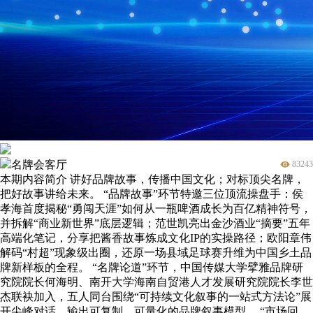
名牌会客厅
83243
本期内容简介 讲好品牌故事，传播中国文化；对标顶尖名牌，
把好故事讲给未来。 “品牌故事”环节特邀三位顶流操盘手：侯
孝海首度揭秘“勇闯天涯”如何从一瓶啤酒成长为百亿精神符号，
并拆解“商业新世界”底层逻辑；范世凯亮出金沙酒业“摘要”五年
高端化笔记，分享把酱香故事炼成文化IP的实操路径；欧阳章伟
解码“村超”现象级出圈，还原一场县域足球赛升维为中国乡土品
牌新样板的全程。 “名牌论道”环节，中国传媒大学擘雅品牌研
究院院长何海明、南开大学海南自贸港人才发展研究院院长李世
杰联袂加入，五人同台围绕“可持续文化叙事的一站式方法论”展
开尖峰对话，输出可复制、可量化的品牌叙事模型。 “市场回