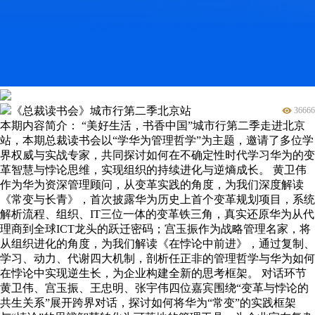
《总裁读书会》城市行第二季北京站
36666
本期内容简介： “美好生活，书香中国”城市行第二季走进北京
站，本期总裁读书会以“学华为管理哲学”为主题，邀请了多位学
界权威与实战专家，共同探讨如何在不确定性时代学习华为的变
革智慧与悖论思维，实现组织的持续进化与逆熵成长。 黄卫伟
作为华为资深管理顾问，从变革实践的角度，为我们深度解读
《常变与长青》，首次披露华为历史上首个变革规划项目，系统
解析流程、组织、IT三位一体的变革铁三角，真实还原华为从代
理商到全球ICT龙头的跃迁密码；宫玉振作为战略管理名家，将
从组织进化的角度，为我们解读《在悖论中前进》，通过复制、
学习、动力、代谢四大机制，剖析任正非的管理哲学与华为如何
在悖论中实现逆生长，为企业构建全新的思考框架。 对话环节
黄卫伟、宫玉振、王忠明、张宇伟四位嘉宾围绕“变革与悖论的
共生关系”展开跨界对话，探讨如何将华为“常变”的实践框架