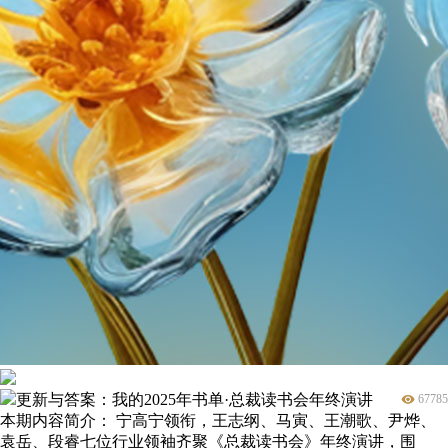
更新与答案：我的2025年书单·总裁读书会年终演讲
67785
本期内容简介： 宁高宁领衔，王志纲、马寅、王潮歌、尹烨、
袁岳、段睿七位行业领袖齐聚《总裁读书会》年终演讲，围