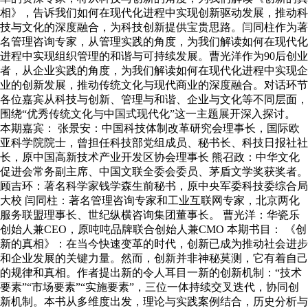
相》，告诉我们如何在现代化进程中实现创新驱动发展，推动科
技与文化的深度融合，为科技创新提供宝贵思路。闫同柱作为著
名管理咨询专家，从管理实践的角度，为我们解读如何在现代化
进程中实现组织管理的和谐与可持续发展。曹光洋作为90后创业
者，从企业实践的角度，为我们解读如何在现代化进程中实现企
业的创新发展，推动传统文化与现代商业的深度融合。对话环节
各位嘉宾从科技与创新、管理与和谐、企业与文化等不同层面，
围绕“优秀传统文化与中国式现代化”这一主题展开深入探讨。
本期嘉宾： 张景安：中国科技体制改革研究会理事长，国际欧
亚科学院院士，曾担任科技部党组成员、秘书长、科技日报社社
长，原中国高新技术产业开发区协会理事长 熊召政：中华文化
促进会常务副主席、中国文联全委会委员、茅盾文学奖获奖者。
顾吉环：著名科学家钱学森生前秘书，原中央军委科技委综合局
大校 闫同柱：著名管理咨询专家和工业互联网专家，北京两化
服务联盟理事长、世纪纵横咨询集团董事长。 曹光洋：华瓷乐
创始人兼CEO，原吨吨品牌联合创始人兼CMO 本期书目： 《创
新的真相》：在当今快速变革的时代，创新已成为推动社会进步
和企业发展的关键力量。然而，创新并非神秘莫测，它有着自己
的规律和真相。作者提出新的令人耳目一新的创新机制：“技术
要素”“市场要素”“实施要素”，三位一体持续交叉迭代，协同创
新机制。本书从多维度出发，理论与实践案例结合，历史分析与