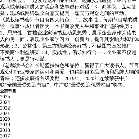
2、书友会，一起读过这本书的书友一起做交流碰撞，结合书中
观点或领读演讲人的观点和故事进行对话；3、商学院，互动答
疑，现场或网络观众向嘉宾提问，嘉宾与观众之间的互动。
《总裁读书会》节目有四大特色： 1、故事性，每期节目精彩讲
述一位事业杰出者因为一本书而改变人生和事业轨迹的经历；
2、思想性，首档企业家读书互动思想秀，展示企业家作为读书
人的另一面，表现企业家学习力、创新力，提升其影响力和群体
形象；3、公益性，第三方精选经典好书，不做图书宣发推广，
不受商业利益绑架；4、实战性，倡导知行合一，企业家不仅是
读书人，更是行动派。
《总裁读书会》长期坚持特色和品位，赢得了广大读书人、节目
观众和行业专家的认可和喜爱，也得到很多品牌商和品牌人物的
青睐；还多次获得各级奖励，2019年、2020年连续荣获中广
联“全国最受欢迎节目”、中广联“最受欢迎优秀栏目”奖等。
全部节目
2025
2024
2022
2021
2020
2019
2018
2017