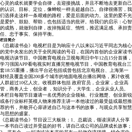
心灵的成长就要学会自律，去迎接挑战，并且不断地去更新自己
的认识、目标、定位，像蝉蜕一样去超越自己。自律很痛苦，我
们选择走这样一条艰难的路程，爱是后面的动力。这里的爱不光
是爱护、鼓励、帮助，也包括适当的批评。给我们的启示：心智
的成熟，就做到自律，改掉拖延症、惰性，推迟满足感、承担责
任、忠于事实、保持平衡。
栏目简介
《总裁读书会》电视栏目是为响应十八以来以习近平同志为核心
的党中央发出的关于全民阅读的号召，在国内首创的企业家读书
电视访谈节目。中国教育电视台卫视每周日中午12点15分首播，
学习强国APP看电视实时直播完整电视节目，中国教育电视台三
套18:55重播，播出平台还包括或曾包括北京电视台、上海第一
财经及覆盖全国200多个城市的地面电视台播出网络，累计收视
人群超过10亿人次。收视群体包括 政府官员，企业家，企业高
管，商务人士，创业者 ，知识分子，大学生，企业从业人员。
本栏目每期节目邀请一名优秀的企业领袖、行业翘楚、创业新锐
或各行业标杆英模人物来推荐主讲一本他读过的最受益或最想推
荐的书，并敞开心扉讲述自己与这本书的故事，与观众共享智慧
与思想的盛宴。
《总裁读书会》节目设三大板块：1、总裁说，领读演讲人分享
一本书自己读过并受益的好书，讲自己或公司的品牌成长故事；