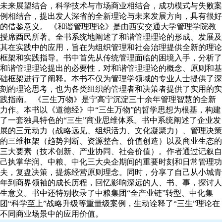
未来展望结合，科学技术与市场商业相结合，成功模式与失败案
例相结合，提出发人深省的全新理论与未来发展方向，具有很好
的借鉴意义。 《和谐管理理论》是由西安交通大学管理学院教
授席酉民所著。全书系统地阐述了和谐管理理论的形成、发展及
其在实践中的应用，旨在为组织管理和社会治理提供全新的理论
框架和实践指导。书中首先从传统管理面临的困境入手，分析了
和谐管理理论提出的必要性，对和谐管理理论的概念、原则和基
础框架进行了阐释。本书不仅为管理学领域的专业人士提供了深
刻的理论思考，也为各类组织的管理者和决策者提供了实用的实
践指南。 《三生万物》是宁高宁沉淀三十余年管理智慧的全新
力作。本书以《道德经》中“三生万物”的哲学思想为根基，构建
了一套独具特色的“三生”商业思维体系。书中系统阐述了企业发
展的三元动力（战略远见、组织活力、文化凝聚力）、管理决策
的三维框架（趋势判断、资源整合、价值创造）以及商业生态的
三大要素（技术创新、产业协同、社会价值）。作者通过记叙自
己执掌华润、中粮、中化三大央企期间的重要时刻和日常管理功
夫，复盘决策，提炼经营原则理念。同时，分享了自己从小城青
年到商界领袖的成长历程，回忆影响深远的人、书、事，探讨人
生意义。书中还特别收录了中粮集团“全产业链”转型、中化集
团“科学至上”战略升级等重量级案例，生动诠释了“三生”理论在
不同商业场景中的应用价值。