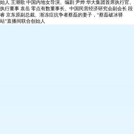
始人 王潮歌 中国内地女导演、编剧 尹烨 华大集团首席执行官、
执行董事 袁岳 零点有数董事长、中国民营经济研究会副会长 段
睿 京东原副总裁、渐冻症抗争者蔡磊的妻子，“蔡磊破冰驿
站”直播间联合创始人