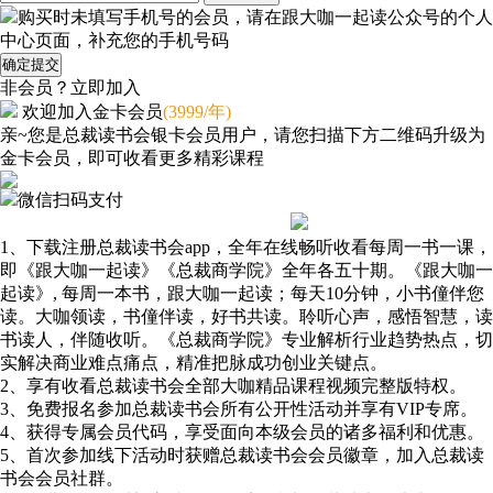
购买时未填写手机号的会员，请在跟大咖一起读公众号的个人
中心页面，补充您的手机号码
确定提交
非会员？
立即加入
欢迎加入金卡会员
(3999/年)
亲~您是总裁读书会银卡会员用户，请您扫描下方二维码升级为
金卡会员，即可收看更多精彩课程
微信扫码支付
了解会员权益
1、下载注册总裁读书会app，全年在线畅听收看每周一书一课，
即《跟大咖一起读》《总裁商学院》全年各五十期。《跟大咖一
起读》, 每周一本书，跟大咖一起读；每天10分钟，小书僮伴您
读。大咖领读，书僮伴读，好书共读。聆听心声，感悟智慧，读
书读人，伴随收听。《总裁商学院》专业解析行业趋势热点，切
实解决商业难点痛点，精准把脉成功创业关键点。
2、享有收看总裁读书会全部大咖精品课程视频完整版特权。
3、免费报名参加总裁读书会所有公开性活动并享有VIP专席。
4、获得专属会员代码，享受面向本级会员的诸多福利和优惠。
5、首次参加线下活动时获赠总裁读书会会员徽章，加入总裁读
书会会员社群。