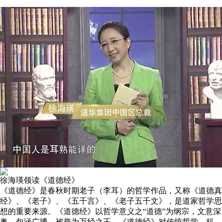
徐海瑛领读《道德经》
《道德经》是春秋时期老子（李耳）的哲学作品，又称《道德真
经》、《老子》、《五千言》、《老子五千文》，是道家哲学思
想的重要来源。《道德经》以哲学意义之“道德”为纲宗，文意深
奥，包涵广博，被誉为万经之王。《道德经》对传统哲学、科