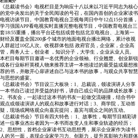
栏目简介
《总裁读书会》电视栏目是为响应十八以来以习近平同志为核心
的党中央发出的关于全民阅读的号召，在国内首创的企业家读书
电视访谈节目。中国教育电视台卫视每周日中午12点15分首播，
学习强国APP看电视实时直播完整电视节目，中国教育电视台三
套18:55重播，播出平台还包括或曾包括北京电视台、上海第一
财经及覆盖全国200多个城市的地面电视台播出网络，累计收视
人群超过10亿人次。收视群体包括 政府官员，企业家，企业高
管，商务人士，创业者 ，知识分子，大学生，企业从业人员。
本栏目每期节目邀请一名优秀的企业领袖、行业翘楚、创业新锐
或各行业标杆英模人物来推荐主讲一本他读过的最受益或最想推
荐的书，并敞开心扉讲述自己与这本书的故事，与观众共享智慧
与思想的盛宴。
《总裁读书会》节目设三大板块：1、总裁说，领读演讲人分享
一本书自己读过并受益的好书，讲自己或公司的品牌成长故事；
2、书友会，一起读过这本书的书友一起做交流碰撞，结合书中
观点或领读演讲人的观点和故事进行对话；3、商学院，互动答
疑，现场或网络观众向嘉宾提问，嘉宾与观众之间的互动。
《总裁读书会》节目有四大特色： 1、故事性，每期节目精彩讲
述一位事业杰出者因为一本书而改变人生和事业轨迹的经历；
2、思想性，首档企业家读书互动思想秀，展示企业家作为读书
人的另一面，表现企业家学习力、创新力，提升其影响力和群体