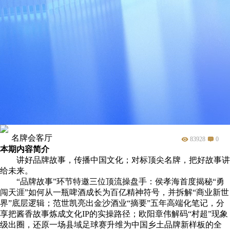
名牌会客厅
83928
0
本期内容简介
讲好品牌故事，传播中国文化；对标顶尖名牌，把好故事讲
给未来。
“品牌故事”环节特邀三位顶流操盘手：侯孝海首度揭秘“勇
闯天涯”如何从一瓶啤酒成长为百亿精神符号，并拆解“商业新世
界”底层逻辑；范世凯亮出金沙酒业“摘要”五年高端化笔记，分
享把酱香故事炼成文化IP的实操路径；欧阳章伟解码“村超”现象
级出圈，还原一场县域足球赛升维为中国乡土品牌新样板的全