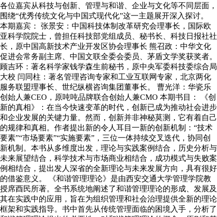
各位嘉宾从科技与创新、管理与和谐、企业与文化等不同层面，
围绕“优秀传统文化与中国式现代化”这一主题展开深入探讨。
本期嘉宾： 张景安：中国科技体制改革研究会理事长，国际欧
亚科学院院士，曾担任科技部党组成员、秘书长、科技日报社社
长，原中国高新技术产业开发区协会理事长 熊召政：中华文化
促进会常务副主席、中国文联全委会委员、茅盾文学奖获奖者。
顾吉环：著名科学家钱学森生前秘书，原中央军委科技委综合局
大校 闫同柱：著名管理咨询专家和工业互联网专家，北京两化
服务联盟理事长、世纪纵横咨询集团董事长。 曹光洋：华瓷乐
创始人兼CEO，原吨吨品牌联合创始人兼CMO 本期书目： 《创
新的真相》：在当今快速变革的时代，创新已成为推动社会进步
和企业发展的关键力量。然而，创新并非神秘莫测，它有着自己
的规律和真相。作者提出新的令人耳目一新的创新机制：“技术
要素”“市场要素”“实施要素”，三位一体持续交叉迭代，协同创
新机制。本书从多维度出发，理论与实践案例结合，历史分析与
未来展望结合，科学技术与市场商业相结合，成功模式与失败案
例相结合，提出发人深省的全新理论与未来发展方向，具有很好
的借鉴意义。 《和谐管理理论》是由西安交通大学管理学院教
授席酉民所著。全书系统地阐述了和谐管理理论的形成、发展及
其在实践中的应用，旨在为组织管理和社会治理提供全新的理论
框架和实践指导。书中首先从传统管理面临的困境入手，分析了