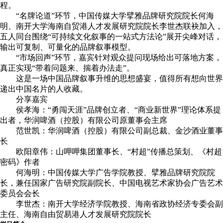
程。
“名牌论道”环节，中国传媒大学擘雅品牌研究院院长何海
明、南开大学海南自贸港人才发展研究院院长李世杰联袂加入，
五人同台围绕“可持续文化叙事的一站式方法论”展开尖峰对话，
输出可复制、可量化的品牌叙事模型。
“市场回声”环节，嘉宾针对观众提问现场给出可落地方案，
真正实现“带着问题来、揣着办法走”。
这是一场中国品牌叙事升维的思想盛宴，值得所有想向世界
递出中国名片的人收藏。
分享嘉宾
侯孝海：“勇闯天涯”品牌创立者、“商业新世界”理论体系提
出者，华润啤酒（控股）有限公司原董事会主席
范世凯：华润啤酒（控股）有限公司副总裁、金沙酒业董事
长
欧阳章伟：山呷呷集团董事长、“村超”传播总策划、《村超
密码》作者
何海明：中国传媒大学广告学院教授、擘雅品牌研究院院
长，兼任国家广告研究院副院长、中国电视艺术家协会广告艺术
委员会会长
李世杰：南开大学经济学院教授、海南省政协经济专委会副
主任、海南自由贸易港人才发展研究院院长