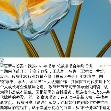
更新与答案：我的2025年书单·总裁读书会年终演讲
67792
本期内容简介： 宁高宁领衔，王志纲、马寅、王潮歌、尹烨、
袁岳、段睿七位行业领袖齐聚《总裁读书会》年终演讲，围
绕“读书、读人、读世界”三大认知阶梯，共同探寻时代变局下的
个人成长与企业破局之道。 致辞环节宁高宁倡导全民阅读，认
为读书是成本最低、回报最高的自我投资，是连接个人成长与时
代脉搏的桥梁。 第一篇章读书篇：在阅读中刷新认知，寻找生
命支点。 段睿分享《论语》智慧，诠释如何在她陪伴丈夫抗击
渐冻症的过程中，赋予其坚守初心的力量，从“君子务本”中锚定