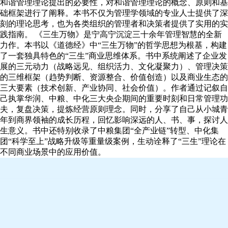
和谐管理理论提出的必要性，对和谐管理理论的概念、原则和基
础框架进行了阐释。本书不仅为管理学领域的专业人士提供了深
刻的理论思考，也为各类组织的管理者和决策者提供了实用的实
践指南。 《三生万物》是宁高宁沉淀三十余年管理智慧的全新
力作。本书以《道德经》中“三生万物”的哲学思想为根基，构建
了一套独具特色的“三生”商业思维体系。书中系统阐述了企业发
展的三元动力（战略远见、组织活力、文化凝聚力）、管理决策
的三维框架（趋势判断、资源整合、价值创造）以及商业生态的
三大要素（技术创新、产业协同、社会价值）。作者通过记叙自
己执掌华润、中粮、中化三大央企期间的重要时刻和日常管理功
夫，复盘决策，提炼经营原则理念。同时，分享了自己从小城青
年到商界领袖的成长历程，回忆影响深远的人、书、事，探讨人
生意义。书中还特别收录了中粮集团“全产业链”转型、中化集
团“科学至上”战略升级等重量级案例，生动诠释了“三生”理论在
不同商业场景中的应用价值。