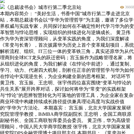
《总裁读书会》城市行第二季北京站
36668
本期内容简介： “美好生活，书香中国”城市行第二季走进北京
站，本期总裁读书会以“学华为管理哲学”为主题，邀请了多位学
界权威与实战专家，共同探讨如何在不确定性时代学习华为的变
革智慧与悖论思维，实现组织的持续进化与逆熵成长。 黄卫伟
作为华为资深管理顾问，从变革实践的角度，为我们深度解读
《常变与长青》，首次披露华为历史上首个变革规划项目，系统
解析流程、组织、IT三位一体的变革铁三角，真实还原华为从代
理商到全球ICT龙头的跃迁密码；宫玉振作为战略管理名家，将
从组织进化的角度，为我们解读《在悖论中前进》，通过复制、
学习、动力、代谢四大机制，剖析任正非的管理哲学与华为如何
在悖论中实现逆生长，为企业构建全新的思考框架。 对话环节
黄卫伟、宫玉振、王忠明、张宇伟四位嘉宾围绕“变革与悖论的
共生关系”展开跨界对话，探讨如何将华为“常变”的实践框架
与“悖论”的思辨智慧转化为可落地的管理工具，为企业家在复杂
商业环境中构建持续成长路径提供兼具理论高度与实战价值
的“学华为”方法论。 本期嘉宾： 宫玉振，北京大学国家发展研
究院管理学教授，BiMBA商学院副院长 王忠明，全国工商联原
副秘书长、全国工商联智库委员会委员。 黄卫伟，华为高级管
理顾问，中国人民大学商学院教授 张宇伟，北京大学国家发展
研究院DPS金融管理博士项目部主任 本期书目： 《常变与长