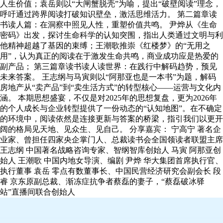
人生价值；袁岳则以“大闸蟹脱壳”为喻，提出“破壁阅读”理念，
呼吁通过跨界阅读打破知识壁垒，激活思维活力。 第二篇章读
书读人篇：在洞察中照见人性，重塑价值共鸣。 尹烨从《生命
密码》出发，探讨生命科学的认知突围，指出人类通过文明与利
他精神超越了基因的束缚；王潮歌推崇《红楼梦》的“无用之
用”，认为真正的阅读在于激发生命共鸣，商业成功应是热爱的
副产品； 第三篇章读书读人读世界：在践行中解码趋势，预见
未来答案。 王志纲与马寅则以“阿那亚也是一本书”为题，解码
房地产从“卖产品”到“卖生活方式”的转型核心——运营与文化内
涵。 本期思想盛宴，不仅是对2025年的思想复盘，更为2026年
的个人成长与企业转型提供了一份动态的“认知地图”。在不确定
的环境中，阅读依然是连接更新与答案的桥梁，指引我们以更开
阔的格局见天地、见众生、见自己。 分享嘉宾： 宁高宁 著名企
业家、曾担任四家央企掌门人、总裁读书会全国领读者联盟主席
王志纲 中国著名战略咨询专家、智纲智库创始人 马寅 阿那亚创
始人 王潮歌 中国内地女导演、编剧 尹烨 华大集团首席执行官、
执行董事 袁岳 零点有数董事长、中国民营经济研究会副会长 段
睿 京东原副总裁、渐冻症抗争者蔡磊的妻子，“蔡磊破冰驿
站”直播间联合创始人