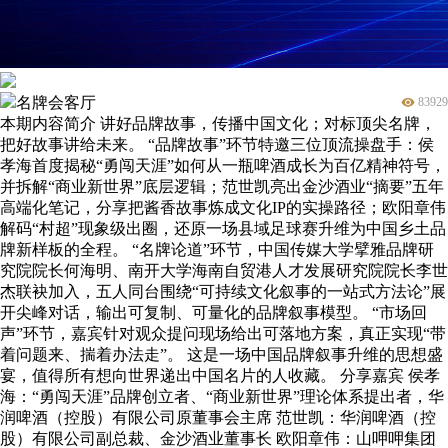
名牌会客厅
83929
本期内容简介 讲好品牌故事，传播中国文化；对标顶尖名牌，
把好故事讲给未来。 “品牌故事”环节特邀三位顶流操盘手：侯
孝海首度揭秘“勇闯天涯”如何从一瓶啤酒成长为百亿精神符号，
并拆解“商业新世界”底层逻辑；范世凯亮出金沙酒业“摘要”五年
高端化笔记，分享把酱香故事炼成文化IP的实操路径；欧阳章伟
解码“村超”现象级出圈，还原一场县域足球赛升维为中国乡土品
牌新样板的全程。 “名牌论道”环节，中国传媒大学擘雅品牌研
究院院长何海明、南开大学海南自贸港人才发展研究院院长李世
杰联袂加入，五人同台围绕“可持续文化叙事的一站式方法论”展
开尖峰对话，输出可复制、可量化的品牌叙事模型。 “市场回
声”环节，嘉宾针对观众提问现场给出可落地方案，真正实现“带
着问题来、揣着办法走”。 这是一场中国品牌叙事升维的思想盛
宴，值得所有想向世界递出中国名片的人收藏。 分享嘉宾 侯孝
海：“勇闯天涯”品牌创立者、“商业新世界”理论体系提出者，华
润啤酒（控股）有限公司原董事会主席 范世凯：华润啤酒（控
股）有限公司副总裁、金沙酒业董事长 欧阳章伟：山呷呷集团